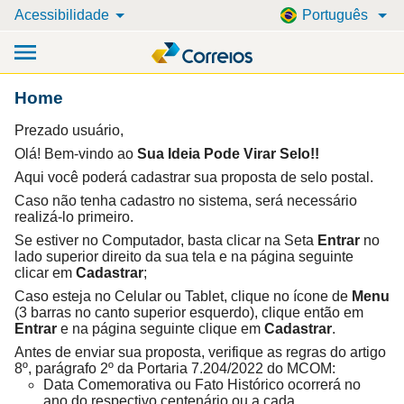
Acessibilidade
Português
Home
Prezado usuário,
Olá! Bem-vindo ao
Sua Ideia Pode Virar Selo!!
Aqui você poderá cadastrar sua proposta de selo postal.
Caso não tenha cadastro no sistema, será necessário
realizá-lo primeiro.
Se estiver no Computador, basta clicar na Seta
Entrar
no
lado superior direito da sua tela e na página seguinte
clicar em
Cadastrar
;
Caso esteja no Celular ou Tablet, clique no ícone de
Menu
(3 barras no canto superior esquerdo), clique então em
Entrar
e na página seguinte clique em
Cadastrar
.
Antes de enviar sua proposta, verifique as regras do artigo
8º, parágrafo 2º da Portaria 7.204/2022 do MCOM:
Data Comemorativa ou Fato Histórico ocorrerá no
ano do respectivo centenário ou a cada